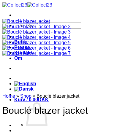
Fortsæt
til
indhold
Søg
efter:
Butik
Presse
Kontakt
Om
Home
»
Shop
»
Bouclé blazer jacket
Kurv /
0.00
DKK
Bouclé blazer jacket