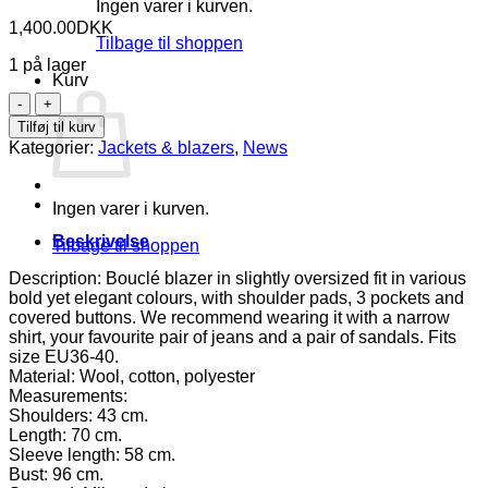
Ingen varer i kurven.
1,400.00
DKK
Tilbage til shoppen
1 på lager
Kurv
Bouclé
blazer
Tilføj til kurv
jacket
Kategorier:
Jackets & blazers
,
News
antal
Ingen varer i kurven.
Beskrivelse
Tilbage til shoppen
Description: Bouclé blazer in slightly oversized fit in various
bold yet elegant colours, with shoulder pads, 3 pockets and
covered buttons. We recommend wearing it with a narrow
shirt, your favourite pair of jeans and a pair of sandals. Fits
size EU36-40.
Material: Wool, cotton, polyester
Measurements:
Shoulders: 43 cm.
Length: 70 cm.
Sleeve length: 58 cm.
Bust: 96 cm.