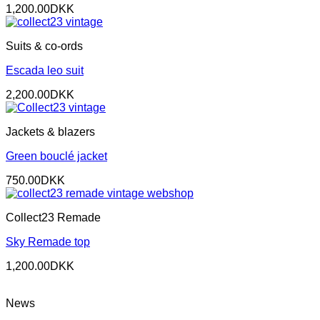
1,200.00
DKK
Suits & co-ords
Escada leo suit
2,200.00
DKK
Jackets & blazers
Green bouclé jacket
750.00
DKK
Collect23 Remade
Sky Remade top
1,200.00
DKK
News