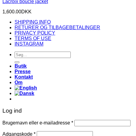
Lacroix bouclé jacket
1,600.00
DKK
SHIPPING INFO
RETURER OG TILBAGEBETALINGER
PRIVACY POLICY
TERMS OF USE
INSTAGRAM
Søg
efter:
Butik
Presse
Kontakt
Om
Log ind
Påkrævet
Brugernavn eller e-mailadresse
*
Påkrævet
Adgangskode
*